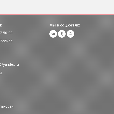
:
Мы в соц.сетях:
77-50-00
77-95-55
@yandex.ru
та
льности