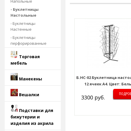
Напольные
- Буклетницы
Настольные
- Буклетницы
Настенные
- Буклетницы
перфорированные
Торговая
мебель
Б.НС-02 Буклетница насто
Манекены
12 ячеек А4. Цвет: Бел
Вешалки
ПОДРО
3300 руб.
Подставки для
бижутерии и
изделия из акрила