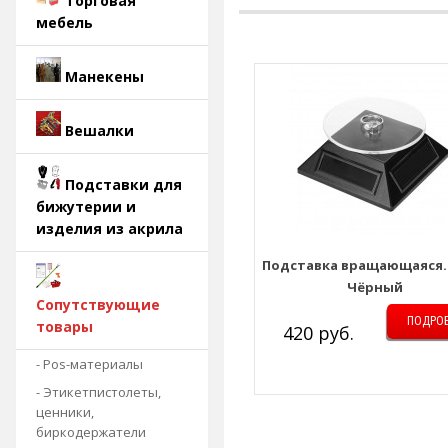
Торговая
мебель
Манекены
Вешалки
Подставки для
бижутерии и
изделия из акрила
Подставка вращающаяся.
Чёрный
Сопутствующие
ПОДРО
товары
420 руб.
- Pos-материалы
- Этикетпистолеты,
ценники,
биркодержатели