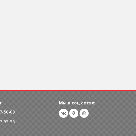
:
Мы в соц.сетях:
77-50-00
77-95-55