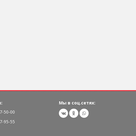
:
Мы в соц.сетях:
77-50-00
77-95-55