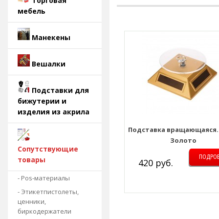
Торговая
мебель
Манекены
Вешалки
Подставки для
бижутерии и
изделия из акрила
Подставка вращающаяся.
Золото
Сопутствующие
ПОДРО
товары
420 руб.
- Pos-материалы
- Этикетпистолеты,
ценники,
биркодержатели