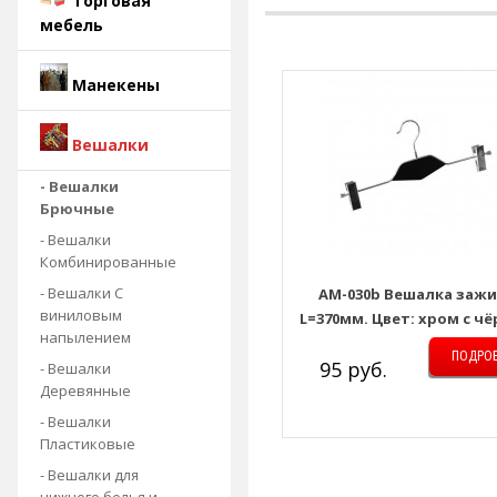
Торговая
мебель
Манекены
Вешалки
- Вешалки
Брючные
- Вешалки
Комбинированные
- Вешалки С
AM-030b Вешалка зажи
виниловым
L=370мм. Цвет: хром с ч
напылением
вставкой
ПОДРО
95 руб.
- Вешалки
Деревянные
- Вешалки
Пластиковые
- Вешалки для