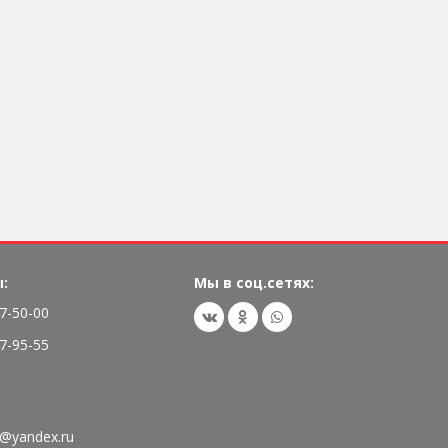
:
Мы в соц.сетях:
77-50-00
77-95-55
@yandex.ru