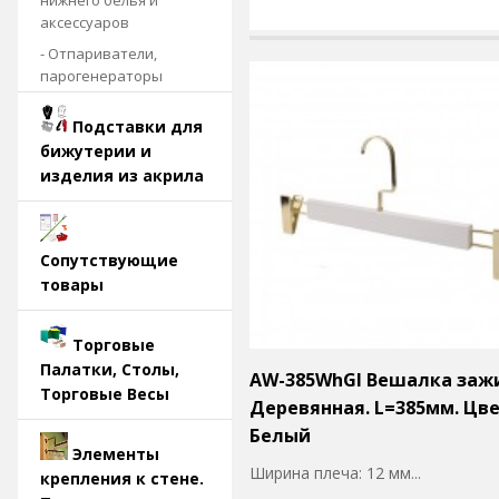
нижнего белья и
аксессуаров
- Отпариватели,
парогенераторы
Подставки для
бижутерии и
изделия из акрила
Сопутствующие
товары
Торговые
Палатки, Столы,
AW-385WhGl Вешалка заж
Торговые Весы
Деревянная. L=385мм. Цве
Белый
Элементы
Ширина плеча: 12 мм...
крепления к стене.