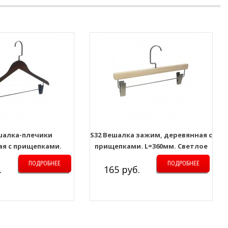
ешалка-плечики
S32 Вешалка зажим, деревянная с
ая с прищепками.
прищепками. L=360мм. Светлое
вет: Тёмное дерево
дерево+матовый хром
ПОДРОБНЕЕ
ПОДРОБНЕЕ
.
165 руб.