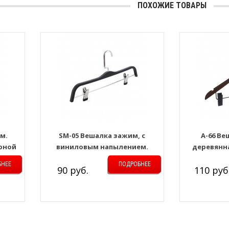
ПОХОЖИЕ ТОВАРЫ
м.
SM-05 Вешалка зажим, с
A-66 В
ёрной
виниловым напылением.
деревянн
L=380мм. Цвет: Чёрный-матовый
L=440мм. Ц
БНЕЕ
ПОДРОБНЕЕ
90 руб.
110 руб