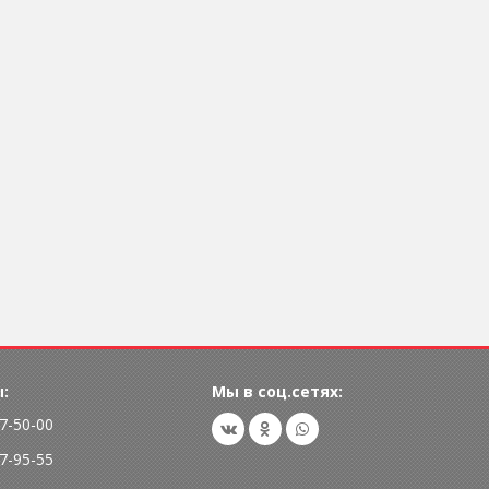
:
Мы в соц.сетях:
77-50-00
77-95-55