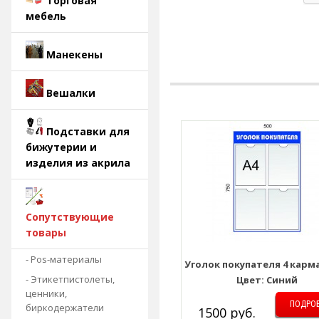
Торговая
мебель
Манекены
Вешалки
Подставки для
бижутерии и
изделия из акрила
Сопутствующие
товары
- Pos-материалы
Уголок покупателя 4 карма
- Этикетпистолеты,
Цвет: Синий
ценники,
ПОДРО
биркодержатели
1500 руб.