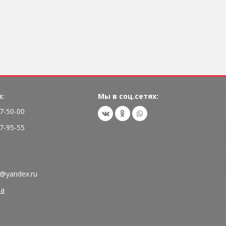
:
Мы в соц.сетях:
77-50-00
77-95-55
@yandex.ru
та