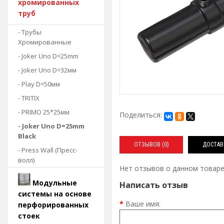
хромированных
труб
- Трубы
Хромированные
- Joker Uno D=25mm
- Joker Uno D=32мм
- Play D=50мм
- TRITIX
- PRIMO 25*25мм
Поделиться:
- Joker Uno D=25mm
Black
ОТЗЫВОВ (0)
ДОСТАВ
- Press Wall (Пресс-
волл)
Нет отзывов о данном товаре
Модульные
Написать отзыв
системы на основе
Ваше имя:
перфорированных
стоек