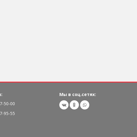
:
Мы в соц.сетях:
77-50-00
77-95-55