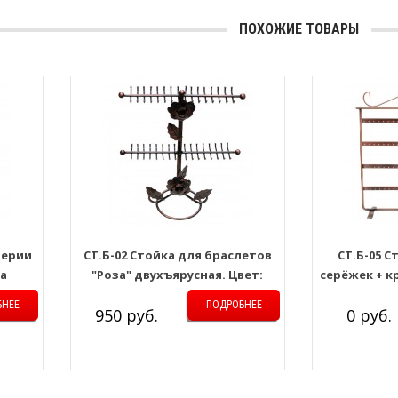
ПОХОЖИЕ ТОВАРЫ
терии
СТ.Б-02 Стойка для браслетов
СТ.Б-05 С
за
"Роза" двухъярусная. Цвет:
серёжек + к
Бронза
Цв
БНЕЕ
ПОДРОБНЕЕ
950 руб.
0 руб.