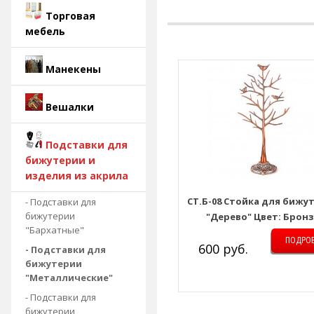
Торговая
мебель
Манекены
Вешалки
Подставки для
бижутерии и
изделия из акрила
СТ.Б-08 Стойка для бижу
- Подставки для
бижутерии
"Дерево" Цвет: Брон
"Бархатные"
ПОДРО
600 руб.
- Подставки для
бижутерии
"Металлические"
- Подставки для
бижутерии