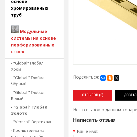
основе
хромированных
труб
Модульные
системы на основе
перфорированных
стоек
- "Global" Глобал
Хром
Поделиться:
- "Global " Глобал
Чёрный
- "Global " Глобал
ОТЗЫВОВ (0)
ДОСТАВ
Белый
- "Global" Глобал
Нет отзывов о данном товаре
Золото
Написать отзыв
- "Vertical" Вертикаль
- Кронштейны на
Ваше имя:
овальную трубу.