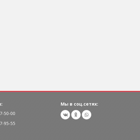
:
Мы в соц.сетях:
77-50-00
77-95-55