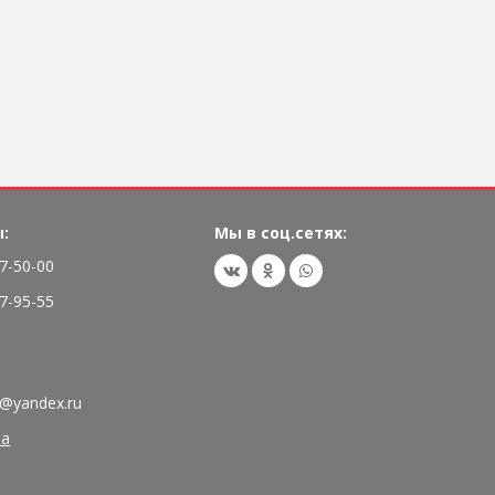
:
Мы в соц.сетях:
77-50-00
77-95-55
@yandex.ru
та