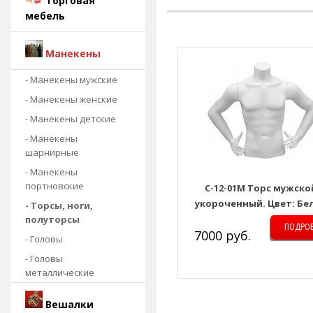
Торговая
мебель
Манекены
- Манекены мужские
- Манекены женские
- Манекены детские
- Манекены
шарнирные
- Манекены
портновские
C-12-01M Торс мужско
укороченный. Цвет: Бе
- Торсы, ноги,
полуторсы
ПОДРО
7000 руб.
- Головы
- Головы
металлические
Вешалки