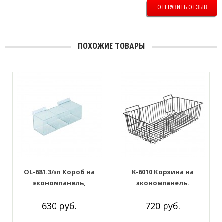
ОТПРАВИТЬ ОТЗЫВ
ПОХОЖИЕ ТОВАРЫ
OL-681.3/эп Короб на
K-6010 Корзина на
экономпанель,
экономпанель.
255*85*85мм. 3 ячейки
585*300*100мм. Цвет:
630 руб.
720 руб.
Чёрный