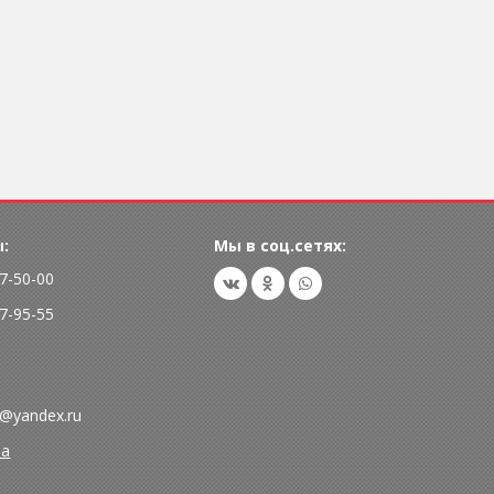
:
Мы в соц.сетях:
77-50-00
77-95-55
@yandex.ru
та